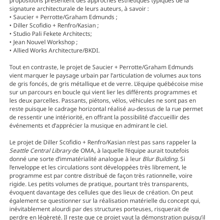
propositions présentent des approches esthétiques typiques de la
signature architecturale de leurs auteurs, à savoir :
• Saucier + Perrotte/Graham Edmunds ;
• Diller Scofidio + Renfro/Kasian ;
• Studio Pali Fekete Architects;
• Jean Nouvel Workshop ;
• Allied Works Architecture/BKDI.
Tout en contraste, le projet de Saucier + Perrotte/Graham Edmunds
vient marquer le paysage urbain par l’articulation de volumes aux tons
de gris foncés, de gris métallique et de verre. L’équipe québécoise mise
sur un parcours en boucle qui vient lier les différents programmes et
les deux parcelles. Passants, piétons, vélos, véhicules ne sont pas en
reste puisque le cadrage horizontal réalisé au-dessus de la rue permet
de ressentir une intériorité, en offrant la possibilité d’accueillir des
événements et d’apprécier la musique en admirant le ciel.
Le projet de Diller Scofidio + Renfro/Kasian n’est pas sans rappeler la
Seattle Central Library
de OMA, à laquelle l’équipe aurait toutefois
donné une sorte d’immatérialité analogue à leur
Blur Building
. Si
l’enveloppe et les circulations sont développées très librement, le
programme est par contre distribué de façon très rationnelle, voire
rigide. Les petits volumes de pratique, pourtant très transparents,
évoquent davantage des cellules que des lieux de création. On peut
également se questionner sur la réalisation matérielle du concept qui,
inévitablement alourdi par des structures porteuses, risquerait de
perdre en légèreté. Il reste que ce projet vaut la démonstration puisqu’il