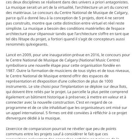
ces deux disciplines se réalisent dans des univers a priori antagonistes.
La musique serait un art de la virtualité, l’architecture un art du concret
des matériaux. Le concours du Centre National de Musique de Calgary,
parce qu’il a donné lieu à la conception de 5 projets, dont 4 ne seront
pas construits, montre que cette distinction entre virtuel et réel reste
simpliste. La musique a besoin des conditions matérielles de l’espace
architecturé pour s’épanouir tandis que l’architecture s’offre en tant que
tel dès l’étape du projet, a fortiori quand il s’agit de concepteurs aussi
renommés qu’exigeants.
Lancé en 2009, pour une inauguration prévue en 2016, le concours pour
le Centre National de Musique de Calgary (National Music Centre)
symbolisera une nouvelle étape pour cette organisation fondée en
1987. Outre la formation de musiciens de tous styles et de tous niveaux,
le Centre National de Musique entend offrir des espaces de
représentation et d’exposition d’une collection de plus de 1000
instruments. Le site choisi pour l’implantation se déploie sur deux îlots,
qui doivent être reliés par le projet. La parcelle la plus petite comprend
également un bâtiment historique à préserver, à mettre en valeur et à
connecter avec la nouvelle construction. C’est en regard de ce
programme et de ce site inhabituel que les organisateurs ont misé sur
un appel international. 5 firmes ont été conviées à réfléchir à ce projet
d’envergure dédié à la musique.
L’exercice de comparaison pourrait ne révéler que peu de points
communs entre les projets sauf à considérer le fait que ces