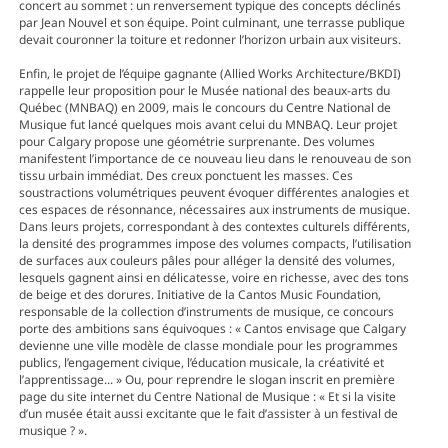
concert au sommet : un renversement typique des concepts déclinés
par Jean Nouvel et son équipe. Point culminant, une terrasse publique
devait couronner la toiture et redonner l’horizon urbain aux visiteurs.
Enfin, le projet de l’équipe gagnante (Allied Works Architecture/BKDI)
rappelle leur proposition pour le Musée national des beaux-arts du
Québec (MNBAQ) en 2009, mais le concours du Centre National de
Musique fut lancé quelques mois avant celui du MNBAQ. Leur projet
pour Calgary propose une géométrie surprenante. Des volumes
manifestent l’importance de ce nouveau lieu dans le renouveau de son
tissu urbain immédiat. Des creux ponctuent les masses. Ces
soustractions volumétriques peuvent évoquer différentes analogies et
ces espaces de résonnance, nécessaires aux instruments de musique.
Dans leurs projets, correspondant à des contextes culturels différents,
la densité des programmes impose des volumes compacts, l’utilisation
de surfaces aux couleurs pâles pour alléger la densité des volumes,
lesquels gagnent ainsi en délicatesse, voire en richesse, avec des tons
de beige et des dorures. Initiative de la Cantos Music Foundation,
responsable de la collection d’instruments de musique, ce concours
porte des ambitions sans équivoques : « Cantos envisage que Calgary
devienne une ville modèle de classe mondiale pour les programmes
publics, l’engagement civique, l’éducation musicale, la créativité et
l’apprentissage... » Ou, pour reprendre le slogan inscrit en première
page du site internet du Centre National de Musique : « Et si la visite
d’un musée était aussi excitante que le fait d’assister à un festival de
musique ? ».