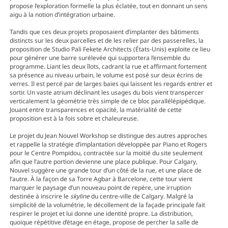
propose l’exploration formelle la plus éclatée, tout en donnant un sens
aigu à la notion d’intégration urbaine.
Tandis que ces deux projets proposaient d’implanter des bâtiments
distincts sur les deux parcelles et de les relier par des passerelles, la
proposition de Studio Pali Fekete Architects (États-Unis) exploite ce lieu
pour générer une barre surélevée qui supportera l’ensemble du
programme. Liant les deux îlots, cadrant la rue et affirmant fortement
sa présence au niveau urbain, le volume est posé sur deux écrins de
verres. Il est percé par de larges baies qui laissent les regards entrer et
sortir. Un vaste atrium déclinant les usages du bois vient transpercer
verticalement la géométrie très simple de ce bloc parallélépipédique.
Jouant entre transparences et opacité, la matérialité de cette
proposition est à la fois sobre et chaleureuse.
Le projet du Jean Nouvel Workshop se distingue des autres approches
et rappelle la stratégie d’implantation développée par Piano et Rogers
pour le Centre Pompidou, contractée sur la moitié du site seulement
afin que l’autre portion devienne une place publique. Pour Calgary,
Nouvel suggère une grande tour d’un côté de la rue, et une place de
l’autre. À la façon de sa Torre Agbar à Barcelone, cette tour vient
marquer le paysage d’un nouveau point de repère, une irruption
destinée à inscrire le
skyline
du centre-ville de Calgary. Malgré la
simplicité de la volumétrie, le décollement de la façade principale fait
respirer le projet et lui donne une identité propre. La distribution,
quoique répétitive d’étage en étage, propose de percher la salle de