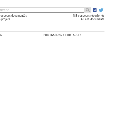
concours documentés
488 concours répertoriés
 projets
68 479 documents
OS
PUBLICATIONS + LIBRE ACCÈS