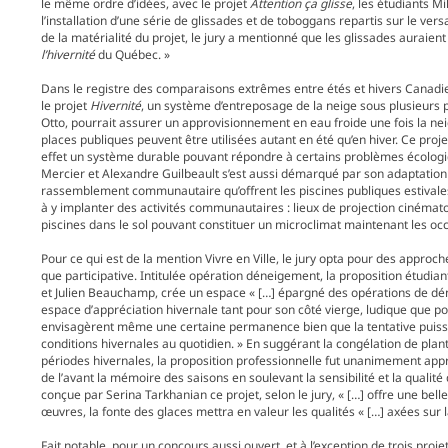
le même ordre d’idées, avec le projet
Attention ça glisse
, les étudiants M
l’installation d’une série de glissades et de toboggans repartis sur le ve
de la matérialité du projet, le jury a mentionné que les glissades auraien
l’hivernité
du Québec. »
Dans le registre des comparaisons extrêmes entre étés et hivers Canadien
le projet
Hivernité
, un système d’entreposage de la neige sous plusieurs p
Otto, pourrait assurer un approvisionnement en eau froide une fois la ne
places publiques peuvent être utilisées autant en été qu’en hiver. Ce pro
effet un système durable pouvant répondre à certains problèmes écologiq
Mercier et Alexandre Guilbeault s’est aussi démarqué par son adaptation s
rassemblement communautaire qu’offrent les piscines publiques estivales
à y implanter des activités communautaires : lieux de projection cinémato
piscines dans le sol pouvant constituer un microclimat maintenant les o
Pour ce qui est de la mention Vivre en Ville, le jury opta pour des approc
que participative. Intitulée opération déneigement, la proposition étudi
et Julien Beauchamp, crée un espace « […] épargné des opérations de dén
espace d’appréciation hivernale tant pour son côté vierge, ludique que po
envisagèrent même une certaine permanence bien que la tentative puisse ê
conditions hivernales au quotidien. » En suggérant la congélation de plant
périodes hivernales, la proposition professionnelle fut unanimement ap
de l’avant la mémoire des saisons en soulevant la sensibilité et la qual
conçue par Serina Tarkhanian ce projet, selon le jury, « […] offre une belle 
œuvres, la fonte des glaces mettra en valeur les qualités « […] axées sur la
Fait notable, pour un concours aussi ouvert, et à l’exception de trois projet