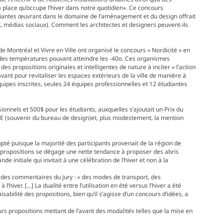
 place qu’occupe l’hiver dans notre quotidien». Ce concours
udiantes œuvrant dans le domaine de l’aménagement et du design offrait
t, médias sociaux). Comment les architectes et designers peuvent-ils
de Montréal et Vivre en Ville ont organisé le concours « Nordicité » en
nt des températures pouvant atteindre les -40o. Ces organismes
des propositions originales et intelligentes de nature à inciter « l’action
avant pour revitaliser les espaces extérieurs de la ville de manière à
équipes inscrites, seules 24 équipes professionnelles et 12 étudiantes
onnels et 500$ pour les étudiants, auxquelles s’ajoutait un Prix du
DE (souvenir du bureau de design)et, plus modestement, la mention
mpté puisque la majorité des participants provenait de la région de
 propositions se dégage une nette tendance à proposer des abris
e initiale qui invitait à une célébration de l’hiver et non à la
é des commentaires du jury : « des modes de transport, des
’hiver. […] La dualité entre l’utilisation en été versus l’hiver a été
sabilité des propositions, bien qu’il s’agisse d’un concours d’idées, a
eurs propositions mettant de l’avant des modalités telles que la mise en