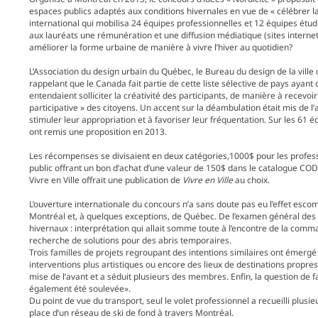
espaces publics adaptés aux conditions hivernales en vue de « célébrer la
international qui mobilisa 24 équipes professionnelles et 12 équipes ét
aux lauréats une rémunération et une diffusion médiatique (sites interne
améliorer la forme urbaine de manière à vivre l’hiver au quotidien?
L’Association du design urbain du Québec, le Bureau du design de la ville 
rappelant que le Canada fait partie de cette liste sélective de pays aya
entendaient solliciter la créativité des participants, de manière à recevoir 
participative » des citoyens. Un accent sur la déambulation était mis de l’
stimuler leur appropriation et à favoriser leur fréquentation. Sur les 61 
ont remis une proposition en 2013.
Les récompenses se divisaient en deux catégories,1000$ pour les professi
public offrant un bon d’achat d’une valeur de 150$ dans le catalogue CO
Vivre en Ville offrait une publication de
Vivre en Ville
au choix.
L’ouverture internationale du concours n’a sans doute pas eu l’effet esco
Montréal et, à quelques exceptions, de Québec. De l’examen général des
hivernaux : interprétation qui allait somme toute à l’encontre de la command
recherche de solutions pour des abris temporaires.
Trois familles de projets regroupant des intentions similaires ont émerg
interventions plus artistiques ou encore des lieux de destinations propres à l
mise de l’avant et a séduit plusieurs des membres. Enfin, la question de fai
également été soulevée».
Du point de vue du transport, seul le volet professionnel a recueilli plusi
place d’un réseau de ski de fond à travers Montréal.