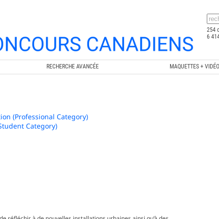
254 
6 414
RECHERCHE AVANCÉE
MAQUETTES + VIDÉ
e
tion (Professional Category)
(Student Category)
e réfléchir à de nouvelles installations urbaines ainsi qu’à des