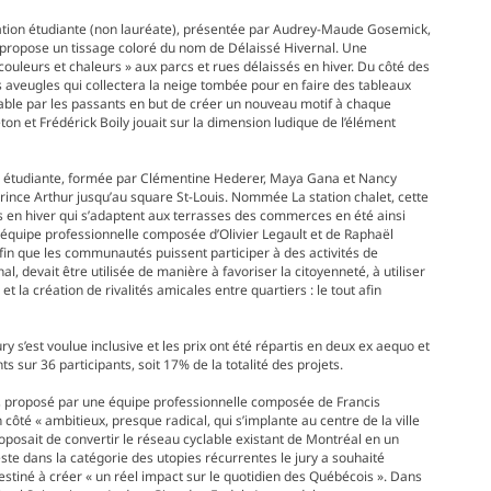
tallation étudiante (non lauréate), présentée par Audrey-Maude Gosemick,
 propose un tissage coloré du nom de Délaissé Hivernal. Une
couleurs et chaleurs » aux parcs et rues délaissés en hiver. Du côté des
s aveugles qui collectera la neige tombée pour en faire des tableaux
lable par les passants en but de créer un nouveau motif à chaque
n et Frédérick Boily jouait sur la dimension ludique de l’élément
quipe étudiante, formée par Clémentine Hederer, Maya Gana et Nancy
Prince Arthur jusqu’au square St-Louis. Nommée La station chalet, cette
ns en hiver qui s’adaptent aux terrasses des commerces en été ainsi
 équipe professionnelle composée d’Olivier Legault et de Raphaël
fin que les communautés puissent participer à des activités de
 devait être utilisée de manière à favoriser la citoyenneté, à utiliser
 la création de rivalités amicales entre quartiers : le tout afin
 s’est voulue inclusive et les prix ont été répartis en deux ex aequo et
sur 36 participants, soit 17% de la totalité des projets.
, proposé par une équipe professionnelle composée de Francis
 côté « ambitieux, presque radical, qui s’implante au centre de la ville
roposait de convertir le réseau cyclable existant de Montréal en un
este dans la catégorie des utopies récurrentes le jury a souhaité
tiné à créer « un réel impact sur le quotidien des Québécois ». Dans