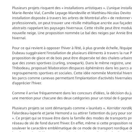
Plusieurs projets risquent des « installations artistiques ». L’unique ins
Marie-Renée Vial, Camille Lepage-Mandeville et Matthieu-Nicolas Devito
installation disposée à travers les arbres de Montréal afin « de redonner 
professionnels, on peut trouver une résille métallique ancrée aux façade
abstraits rappelant les paysages hivernaux. Cette résille peut être modu
nouvelle neige. Une proposition nommée Le bal des neiges par Annie Breto
hivernal.
Pour ce qui revient à opposer l’hiver à l’été, à plus grande échelle, l’é
Dubeau suggéraient l’installation de plusieurs éléments à travers la rue 
proposition de glace et de bois peut être dispersée tel des chalets urbai
que des zones sportives (curling, snowpark). Dans le même registre, une
Thibodeau, proposait l’élaboration d’espaces éphémères dans les parcs a
regroupements sportives et sociales. Cette idée nommée Montréal hivernal,
les parcs comme canevas permettant l’implantation d’activités hivernales et
d’apprécier l’hiver.
Comme il arrive fréquemment dans les concours d’idées, la décision du jury
une mention pour chacune des deux catégories pour un total de 6 gagnants 
Plusieurs projets se sont démarqués comme « lauréats ».
Korridor nordik
Falardeau-laperle et Janie Hemond a su attirer l’attention du jury pour son
». Ce projet qui se trouve être dans la famille des modes de transports p
réseau de ski de fond durant l’hiver. En effet, même si cette proposition r
soulever le caractère emblématique de ce mode de transport nordique des