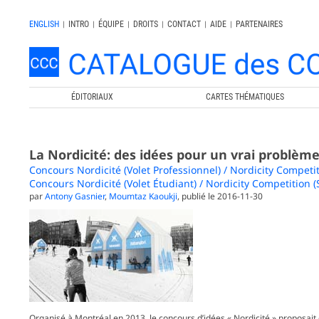
ENGLISH
|
INTRO
|
ÉQUIPE
|
DROITS
|
CONTACT
|
AIDE
|
PARTENAIRES
ÉDITORIAUX
CARTES THÉMATIQUES
La Nordicité: des idées pour un vrai problèm
Concours Nordicité (Volet Professionnel) / Nordicity Competi
Concours Nordicité (Volet Étudiant) / Nordicity Competition 
par
Antony Gasnier
,
Moumtaz Kaoukji
, publié le 2016-11-30
Organisé à Montréal en 2013, le concours d’idées « Nordicité » proposait d