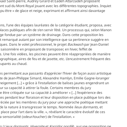
ikael Saint-pierre, Audrey Girard et Eadeh Attarzadeh proposent
rsant sud du Mont-Royal jouant avec les différentes topographies. Inquiet
t pu être « de glace et neige, exprimant et affirmant ainsi davantage
s, l’une des équipes lauréates de la catégorie étudiant, proposa, avec
laces publiques afin de s’en servir l’été. Un processus qui, selon Manon
ige fondue par un système de drainage. Dans cette proposition les
jet remarqué autant par son intelligence que sa pertinence suggère en
ues. Dans le volet professionnel, le projet
Backwash
par Jean-Daniel
aisonnière en proposant de transposer, en hiver, l’effet de
. Une fois vidées, les piscines peuvent être réappropriées de manière
graphique, aires de feu et de jasette, etc. L’encastrement fréquent des
ccupants au chaud.
hes permettant aux passants d’apprécier l’hiver de façon aussi artistique
ante de Jean-Philippe Simard, Alexandre Hamlyn, Emilie Gagne-loranger
eigement […] » grâce à l’installation de balises jaunes engendrant un
ur sa capacité à attirer la foule. Certains membres du jury
tre critiquée sur sa capacité à améliorer « […] l’expérience des
es pendant leur floraison et leur disposition en place publique lors des
préciée par les membres du jury pour une approche poétique mettant
ité de la nature à transgresser le temps. Nommée
lieux dormants
, et
place pour l’art dans la ville. », révélant le caractère évolutif de ces
 sensorialité (odeur/toucher) de l’installation. »
s (
Lieux dormants
,
Hivernite
et
Korridor nordik
), aucune proposition ne