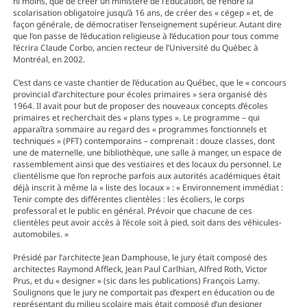
ni moins, que de créer un ministère de l’Éducation, de rendre la
scolarisation obligatoire jusqu’à 16 ans, de créer des « cégep » et, de
façon générale, de démocratiser l’enseignement supérieur. Autant dire
que l’on passe de l’éducation religieuse à l’éducation pour tous comme
l’écrira Claude Corbo, ancien recteur de l’Université du Québec à
Montréal, en 2002.
C’est dans ce vaste chantier de l’éducation au Québec, que le « concours
provincial d’architecture pour écoles primaires » sera organisé dès
1964. Il avait pour but de proposer des nouveaux concepts d’écoles
primaires et recherchait des « plans types ». Le programme – qui
apparaîtra sommaire au regard des « programmes fonctionnels et
techniques » (PFT) contemporains – comprenait : douze classes, dont
une de maternelle, une bibliothèque, une salle à manger, un espace de
rassemblement ainsi que des vestiaires et des locaux du personnel. Le
clientélisme que l’on reproche parfois aux autorités académiques était
déjà inscrit à même la « liste des locaux » : « Environnement immédiat :
Tenir compte des différentes clientèles : les écoliers, le corps
professoral et le public en général. Prévoir que chacune de ces
clientèles peut avoir accès à l’école soit à pied, soit dans des véhicules-
automobiles. »
Présidé par l’architecte Jean Damphouse, le jury était composé des
architectes Raymond Affleck, Jean Paul Carlhian, Alfred Roth, Victor
Prus, et du « designer » (sic dans les publications) François Lamy.
Soulignons que le jury ne comportait pas d’expert en éducation ou de
représentant du milieu scolaire mais était composé d’un designer