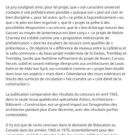
Le jury soulignait ainsi, pour tel projet, que « son caractère universel
s’adapte à une préfabrication possible » puisque son « plan est clair et
bien discipliné », pour tel autre, qu’il « se prête à l’agrandissement » ou
que « le plan est bien organisé », que le « projet se prête à des
possibilités d’expansion » ou encore, que le « bon éclairage naturel des
classes au moyen de lanterneaux est bien conçu ». Le projet de Melvin
Charney est crédité comme une « proposition intéressante de
préfabrication » dont les escaliers de secours sont qualifiés de «
prétentieux ». On déplore la « différence de niveaux entre la cafétéria et
la salle commune » du beau projet moderniste de St-Gelais, Tremblay et
Tremblay, tandis que l’extrême raffinement du projet de Rosen, Caruso,
Vecsei, subtil et savant mélange d’emprunts aux architectures de Louis
Kahn et de Aldo Van Eyck, est considéré comme un « projet bien étudié
dans tous ses aspects » mais dont « l’abondance des murs extérieurs et
l’excès des surfaces de circulation » fait craindre un « coût élevé de la
construction ».
La publication comparative des résultats du concours en avril 1965,
dans la seule revue québécoise spécialisée d’alors, Architecture –
Bâtiment – Construction, eut un grand impact sur l’imagination des
architectes pendant plus d’une décennie, avec des résultats parfois
contestables.
Il n’y eut que de rares concours dans le domaine de l’éducation au
Canada dans les années 1960 et 1970, essentiellement pour des