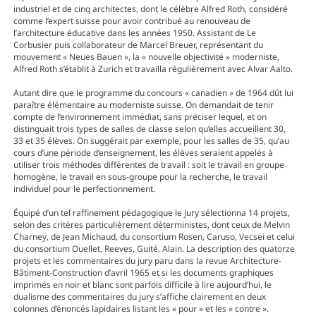
industriel et de cinq architectes, dont le célèbre Alfred Roth, considéré
comme l’expert suisse pour avoir contribué au renouveau de
l’architecture éducative dans les années 1950. Assistant de Le
Corbusier puis collaborateur de Marcel Breuer, représentant du
mouvement « Neues Bauen », la « nouvelle objectivité » moderniste,
Alfred Roth s’établit à Zurich et travailla régulièrement avec Alvar Aalto.
Autant dire que le programme du concours « canadien » de 1964 dût lui
paraître élémentaire au moderniste suisse. On demandait de tenir
compte de l’environnement immédiat, sans préciser lequel, et on
distinguait trois types de salles de classe selon qu’elles accueillent 30,
33 et 35 élèves. On suggérait par exemple, pour les salles de 35, qu’au
cours d’une période d’enseignement, les élèves seraient appelés à
utiliser trois méthodes différentes de travail : soit le travail en groupe
homogène, le travail en sous-groupe pour la recherche, le travail
individuel pour le perfectionnement.
Équipé d’un tel raffinement pédagogique le jury sélectionna 14 projets,
selon des critères particulièrement déterministes, dont ceux de Melvin
Charney, de Jean Michaud, du consortium Rosen, Caruso, Vecsei et celui
du consortium Ouellet, Reeves, Guité, Alain. La description des quatorze
projets et les commentaires du jury paru dans la revue Architecture-
Bâtiment-Construction d’avril 1965 et si les documents graphiques
imprimés en noir et blanc sont parfois difficile à lire aujourd’hui, le
dualisme des commentaires du jury s’affiche clairement en deux
colonnes d’énoncés lapidaires listant les « pour » et les « contre ».