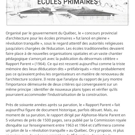
Organisé par le gouvernement du Québec, le « concours provincial
d’architecture pour les écoles primaires » fut lancé en pleine «
révolution tranquille », sous le regard attentif des autorités religieuses
jusqu’alors chargées de l’éducation. Les écoles traditionnelles devaient
faire place à de nouvelles organisations spatiales et un vaste chantier
pédagogique s’amorçait avec la publication du désormais célèbre «
Rapport Parent » (1964). Ce qui est ressenti aujourd’hui comme la triste
mémoire des lieux d’éducation dits « préfabriqués » n’est probablement
pas ce qu’avaient prévu les organisateurs en matière de renouveau de
l’architecture scolaire. Il reste que l’analyse du rapport de jury montre
l’importance démesurée de deux critères qui convergeaient sur un
même principe : identifier de nouveaux plans types et vérifier qu’ils
pourraient accommoder l’industrialisation de la construction.
Près de soixante années après sa parution, le « Rapport Parent » fait
aujourd’hui figure de document historique, parfois désuet. Mais, au
moment de sa parution, le rapport dirigé par Alphonse-Marie Parent en
5 volumes de près de 1500 pages, sera publié par la Commission royale
d’enquête sur l’enseignement entre 1963 et 1964 et s’affirmera comme
un jalon de la « révolution tranquille » au Québec. On y propose, ni plus