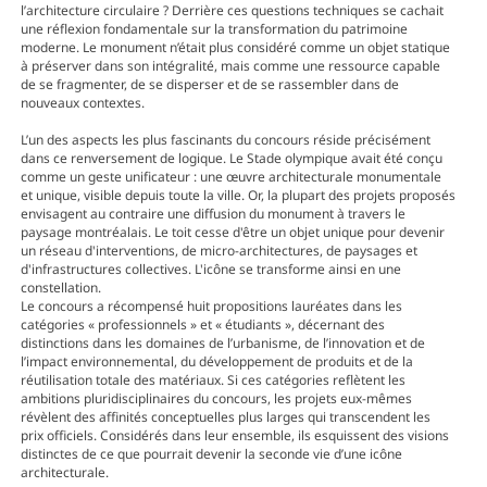
l’architecture circulaire ? Derrière ces questions techniques se cachait
une réflexion fondamentale sur la transformation du patrimoine
moderne. Le monument n’était plus considéré comme un objet statique
à préserver dans son intégralité, mais comme une ressource capable
de se fragmenter, de se disperser et de se rassembler dans de
nouveaux contextes.
L’un des aspects les plus fascinants du concours réside précisément
dans ce renversement de logique. Le Stade olympique avait été conçu
comme un geste unificateur : une œuvre architecturale monumentale
et unique, visible depuis toute la ville. Or, la plupart des projets proposés
envisagent au contraire une diffusion du monument à travers le
paysage montréalais. Le toit cesse d'être un objet unique pour devenir
un réseau d'interventions, de micro-architectures, de paysages et
d'infrastructures collectives. L'icône se transforme ainsi en une
constellation.
Le concours a récompensé huit propositions lauréates dans les
catégories « professionnels » et « étudiants », décernant des
distinctions dans les domaines de l’urbanisme, de l’innovation et de
l’impact environnemental, du développement de produits et de la
réutilisation totale des matériaux. Si ces catégories reflètent les
ambitions pluridisciplinaires du concours, les projets eux-mêmes
révèlent des affinités conceptuelles plus larges qui transcendent les
prix officiels. Considérés dans leur ensemble, ils esquissent des visions
distinctes de ce que pourrait devenir la seconde vie d’une icône
architecturale.