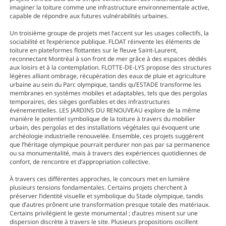
imaginer la toiture comme une infrastructure environnementale active,
capable de répondre aux futures vulnérabilités urbaines.
Un troisième groupe de projets met l’accent sur les usages collectifs, la
sociabilité et l’expérience publique. FLOAT réinvente les éléments de
toiture en plateformes flottantes sur le fleuve Saint-Laurent,
reconnectant Montréal à son front de mer grâce à des espaces dédiés
aux loisirs et à la contemplation. FLOTTE-DE-LYS propose des structures
légères alliant ombrage, récupération des eaux de pluie et agriculture
urbaine au sein du Parc olympique, tandis qu’ESTADE transforme les
membranes en systèmes mobiles et adaptables, tels que des pergolas
temporaires, des sièges gonflables et des infrastructures
événementielles. LES JARDINS DU RENOUVEAU explore de la même
manière le potentiel symbolique de la toiture à travers du mobilier
urbain, des pergolas et des installations végétales qui évoquent une
archéologie industrielle renouvelée. Ensemble, ces projets suggèrent
que l’héritage olympique pourrait perdurer non pas par sa permanence
ou sa monumentalité, mais à travers des expériences quotidiennes de
confort, de rencontre et d’appropriation collective.
À travers ces différentes approches, le concours met en lumière
plusieurs tensions fondamentales. Certains projets cherchent à
préserver l’identité visuelle et symbolique du Stade olympique, tandis
que d’autres prônent une transformation presque totale des matériaux.
Certains privilégient le geste monumental ; d’autres misent sur une
dispersion discrète à travers le site. Plusieurs propositions oscillent