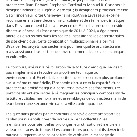
architectes Rami Bebawi, Stéphanie Cardinal et Manuel R. Cisneros ; la
designer industrielle Eugénie Manseau ; la designer et professeure Ying
Gao ; l’ingénieur Jorge Chenevey ; ainsi qu’Annie Levasseur, experte
reconnue en matière d’économie circulaire et de résilience climatique
dans l’environnement bâti. La présence de Michel Labrecque, président-
directeur général du Parc olympique de 2014 à 2024, a également
ancré les discussions dans les réalités institutionnelles et territoriales
du site olympique. Cette composition multidisciplinaire a permis
d’évaluer les projets non seulement pour leur qualité architecturale,
mais aussi pour leur pertinence environnementale, sociale, technique
et culturelle.
Le concours, axé sur la réutilisation de la toiture olympique, ne visait
pas simplement à résoudre un problème technique ou
environnemental. En effet, il a suscité une réflexion bien plus profonde
sur la mémoire matérielle, l’économie circulaire et la capacité d’une
architecture emblématique à perdurer à travers ses fragments. Les
participants ont été invités à réimaginer les principaux composants de
la toiture : câbles, membranes et assemblages de connecteurs, afin de
leur donner une seconde vie dans la ville contemporaine.
Les questions posées par le concours ont révélé cette ambition : les
câbles pourraient-ils créer de nouveaux liens collectifs ? Les
membranes pourraient-elles prolonger leur utilisation et mettre en
valeur les traces du temps ? Les connecteurs pourraient-ils devenir de
nouveaux repères urbains capables de véhiculer le message de