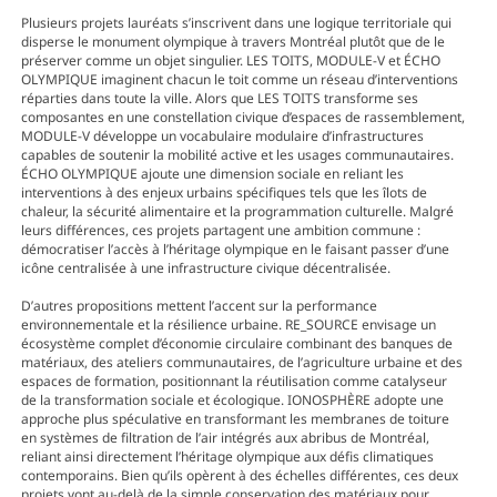
Plusieurs projets lauréats s’inscrivent dans une logique territoriale qui
disperse le monument olympique à travers Montréal plutôt que de le
préserver comme un objet singulier. LES TOITS, MODULE-V et ÉCHO
OLYMPIQUE imaginent chacun le toit comme un réseau d’interventions
réparties dans toute la ville. Alors que LES TOITS transforme ses
composantes en une constellation civique d’espaces de rassemblement,
MODULE-V développe un vocabulaire modulaire d’infrastructures
capables de soutenir la mobilité active et les usages communautaires.
ÉCHO OLYMPIQUE ajoute une dimension sociale en reliant les
interventions à des enjeux urbains spécifiques tels que les îlots de
chaleur, la sécurité alimentaire et la programmation culturelle. Malgré
leurs différences, ces projets partagent une ambition commune :
démocratiser l’accès à l’héritage olympique en le faisant passer d’une
icône centralisée à une infrastructure civique décentralisée.
D’autres propositions mettent l’accent sur la performance
environnementale et la résilience urbaine. RE_SOURCE envisage un
écosystème complet d’économie circulaire combinant des banques de
matériaux, des ateliers communautaires, de l’agriculture urbaine et des
espaces de formation, positionnant la réutilisation comme catalyseur
de la transformation sociale et écologique. IONOSPHÈRE adopte une
approche plus spéculative en transformant les membranes de toiture
en systèmes de filtration de l’air intégrés aux abribus de Montréal,
reliant ainsi directement l’héritage olympique aux défis climatiques
contemporains. Bien qu’ils opèrent à des échelles différentes, ces deux
projets vont au-delà de la simple conservation des matériaux pour