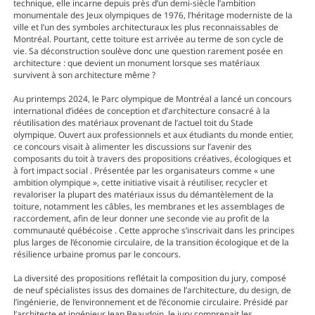
technique, elle incarne depuis près d’un demi-siècle l’ambition
monumentale des Jeux olympiques de 1976, l’héritage moderniste de la
ville et l’un des symboles architecturaux les plus reconnaissables de
Montréal. Pourtant, cette toiture est arrivée au terme de son cycle de
vie. Sa déconstruction soulève donc une question rarement posée en
architecture : que devient un monument lorsque ses matériaux
survivent à son architecture même ?
Au printemps 2024, le Parc olympique de Montréal a lancé un concours
international d’idées de conception et d’architecture consacré à la
réutilisation des matériaux provenant de l’actuel toit du Stade
olympique. Ouvert aux professionnels et aux étudiants du monde entier,
ce concours visait à alimenter les discussions sur l’avenir des
composants du toit à travers des propositions créatives, écologiques et
à fort impact social . Présentée par les organisateurs comme « une
ambition olympique », cette initiative visait à réutiliser, recycler et
revaloriser la plupart des matériaux issus du démantèlement de la
toiture, notamment les câbles, les membranes et les assemblages de
raccordement, afin de leur donner une seconde vie au profit de la
communauté québécoise . Cette approche s’inscrivait dans les principes
plus larges de l’économie circulaire, de la transition écologique et de la
résilience urbaine promus par le concours.
La diversité des propositions reflétait la composition du jury, composé
de neuf spécialistes issus des domaines de l’architecture, du design, de
l’ingénierie, de l’environnement et de l’économie circulaire. Présidé par
l’architecte et ingénieur Jean Beaudoin, le jury comprenait les