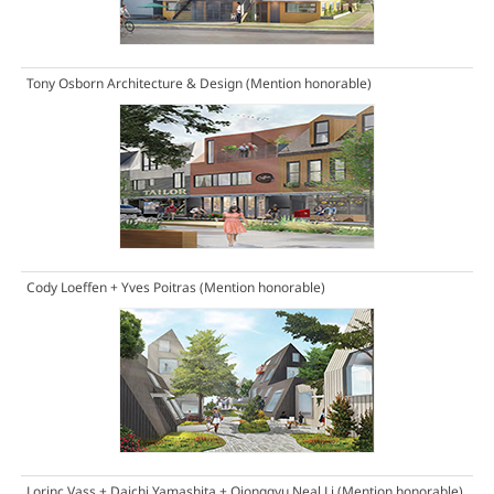
Tony Osborn Architecture & Design
(Mention honorable)
Cody Loeffen + Yves Poitras
(Mention honorable)
Lorinc Vass + Daichi Yamashita + Qiongqyu Neal Li
(Mention honorable)