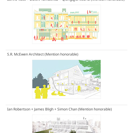
S.R. McEwen Architect
(Mention honorable)
Ian Robertson + James Bligh + Simon Chan
(Mention honorable)