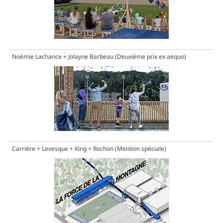
Noémie Lachance + Jolayne Barbeau
(Deuxième prix ex aequo)
Carrière + Levesque + King + Rochon
(Mention spéciale)