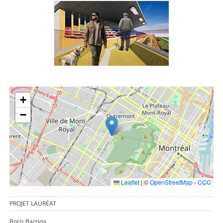
+
−
Leaflet
|
©
OpenStreetMap
-
CCC
PROJET LAURÉAT
Boris Barriga