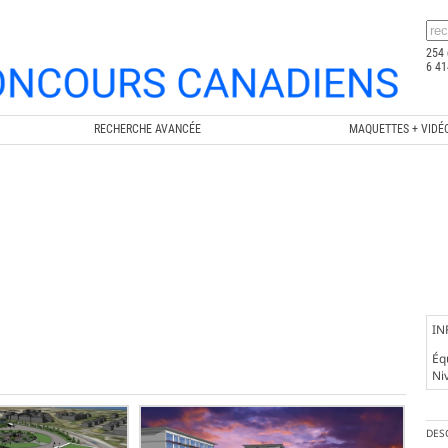
254 
6 41
RECHERCHE AVANCÉE
MAQUETTES + VIDÉ
IN
Éq
Ni
DES