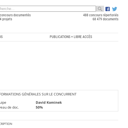
concours documentés
488 concours répertoriés
4 projets
68 479 documents
OS
PUBLICATIONS + LIBRE ACCÈS
FORMATIONS GÉNÉRALES SUR LE CONCURRENT
uipe
David Kominek
veau de doc.
50%
CRIPTION