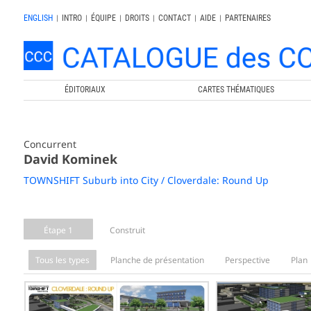
ENGLISH
|
INTRO
|
ÉQUIPE
|
DROITS
|
CONTACT
|
AIDE
|
PARTENAIRES
ÉDITORIAUX
CARTES THÉMATIQUES
Concurrent
David Kominek
TOWNSHIFT Suburb into City / Cloverdale: Round Up
Étape 1
Construit
Tous les types
Planche de présentation
Perspective
Plan