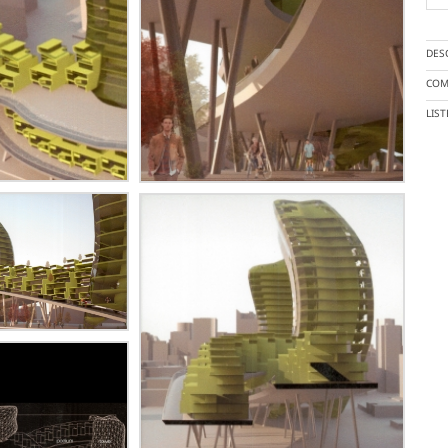
DES
COM
LIS