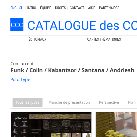
ENGLISH
|
INTRO
|
ÉQUIPE
|
DROITS
|
CONTACT
|
AIDE
|
PARTENAIRES
ÉDITORIAUX
CARTES THÉMATIQUES
Concurrent
Funk / Colin / Kabantsor / Santana / Andriesh
Poto:Type
Tous les types
Planche de présentation
Perspective
Plan