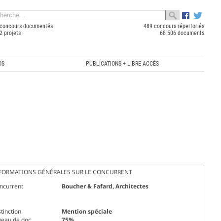
concours documentés
489 concours répertoriés
2 projets
68 506 documents
OS
PUBLICATIONS + LIBRE ACCÈS
FORMATIONS GÉNÉRALES SUR LE CONCURRENT
ncurrent
Boucher & Fafard, Architectes
tinction
Mention spéciale
veau de doc.
75%