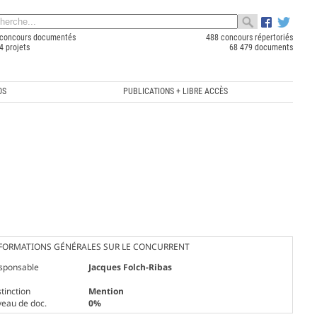
concours documentés
488 concours répertoriés
4 projets
68 479 documents
OS
PUBLICATIONS + LIBRE ACCÈS
FORMATIONS GÉNÉRALES SUR LE CONCURRENT
sponsable
Jacques Folch-Ribas
tinction
Mention
veau de doc.
0%