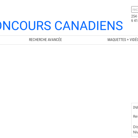
254 
6 41
RECHERCHE AVANCÉE
MAQUETTES + VIDÉ
IN
Re
Dis
Ni