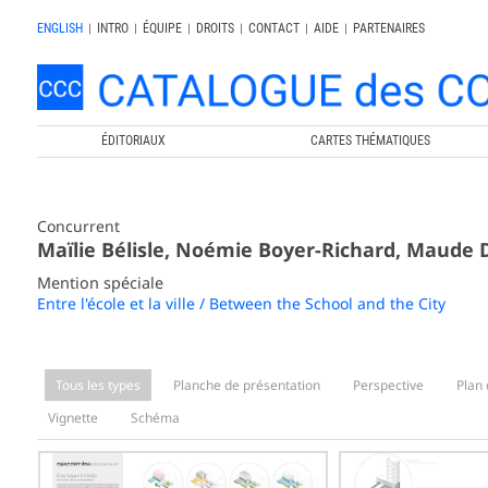
ENGLISH
|
INTRO
|
ÉQUIPE
|
DROITS
|
CONTACT
|
AIDE
|
PARTENAIRES
ÉDITORIAUX
CARTES THÉMATIQUES
Concurrent
Maïlie Bélisle, Noémie Boyer-Richard, Maude 
Mention spéciale
Entre l'école et la ville / Between the School and the City
Tous les types
Planche de présentation
Perspective
Plan 
Vignette
Schéma