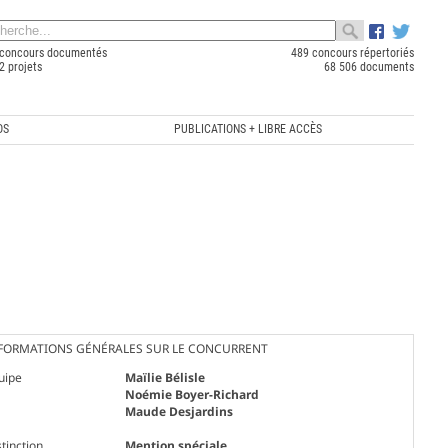
concours documentés
489 concours répertoriés
2 projets
68 506 documents
OS
PUBLICATIONS + LIBRE ACCÈS
FORMATIONS GÉNÉRALES SUR LE CONCURRENT
uipe
Maïlie Bélisle
Noémie Boyer-Richard
Maude Desjardins
tinction
Mention spéciale