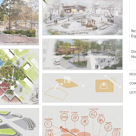
Re
Éq
Dis
Ni
DES
COM
LIS