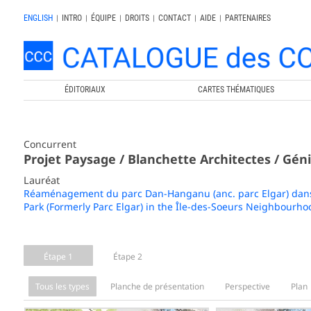
ENGLISH
|
INTRO
|
ÉQUIPE
|
DROITS
|
CONTACT
|
AIDE
|
PARTENAIRES
ÉDITORIAUX
CARTES THÉMATIQUES
Concurrent
Projet Paysage / Blanchette Architectes / Gén
Lauréat
Réaménagement du parc Dan-Hanganu (anc. parc Elgar) dans 
Park (Formerly Parc Elgar) in the Île-des-Soeurs Neighbourho
Étape 1
Étape 2
Tous les types
Planche de présentation
Perspective
Plan