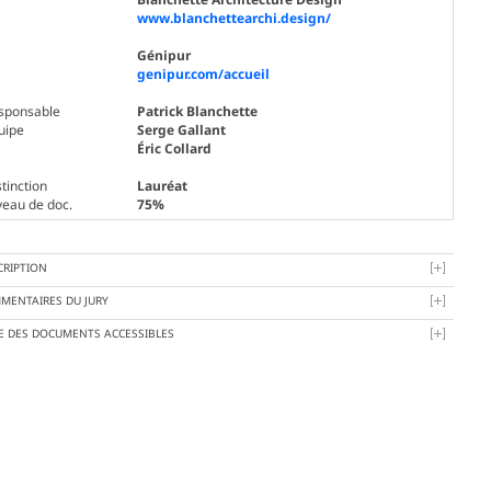
www.blanchettearchi.design/
Génipur
genipur.com/accueil
sponsable
Patrick Blanchette
uipe
Serge Gallant
Éric Collard
tinction
Lauréat
veau de doc.
75%
CRIPTION
MENTAIRES DU JURY
TE DES DOCUMENTS ACCESSIBLES