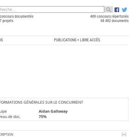
concours documentés
489 concours répertoriés
7 projets
68 482 documents
OS
PUBLICATIONS + LIBRE ACCÈS
FORMATIONS GÉNÉRALES SUR LE CONCURRENT
uipe
Aidan Galloway
veau de doc.
75%
CRIPTION