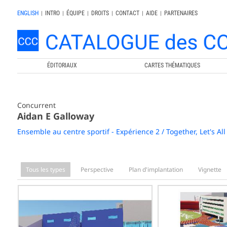
ENGLISH
|
INTRO
|
ÉQUIPE
|
DROITS
|
CONTACT
|
AIDE
|
PARTENAIRES
ÉDITORIAUX
CARTES THÉMATIQUES
Concurrent
Aidan E Galloway
Ensemble au centre sportif - Expérience 2 / Together, Let's All
Tous les types
Perspective
Plan d'implantation
Vignette