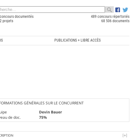
concours documentés
489 concours répertoriés
2 projets
68 506 documents
OS
PUBLICATIONS + LIBRE ACCÈS
FORMATIONS GÉNÉRALES SUR LE CONCURRENT
uipe
Devin Bauer
veau de doc.
75%
CRIPTION