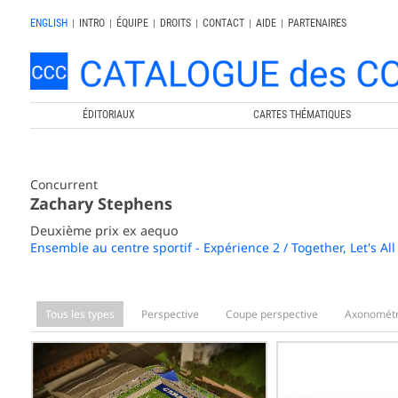
ENGLISH
|
INTRO
|
ÉQUIPE
|
DROITS
|
CONTACT
|
AIDE
|
PARTENAIRES
ÉDITORIAUX
CARTES THÉMATIQUES
Concurrent
Zachary Stephens
Deuxième prix ex aequo
Ensemble au centre sportif - Expérience 2 / Together, Let's All
Tous les types
Perspective
Coupe perspective
Axonométr