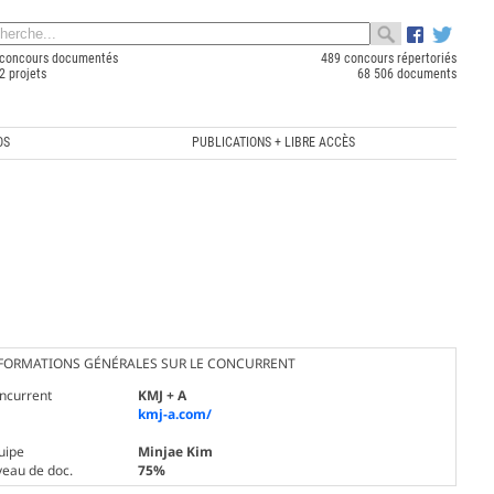
concours documentés
489 concours répertoriés
2 projets
68 506 documents
OS
PUBLICATIONS + LIBRE ACCÈS
FORMATIONS GÉNÉRALES SUR LE CONCURRENT
ncurrent
KMJ + A
kmj-a.com/
uipe
Minjae Kim
veau de doc.
75%