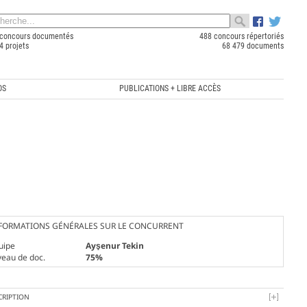
concours documentés
488 concours répertoriés
4 projets
68 479 documents
OS
PUBLICATIONS + LIBRE ACCÈS
FORMATIONS GÉNÉRALES SUR LE CONCURRENT
uipe
Ayşenur Tekin
veau de doc.
75%
CRIPTION