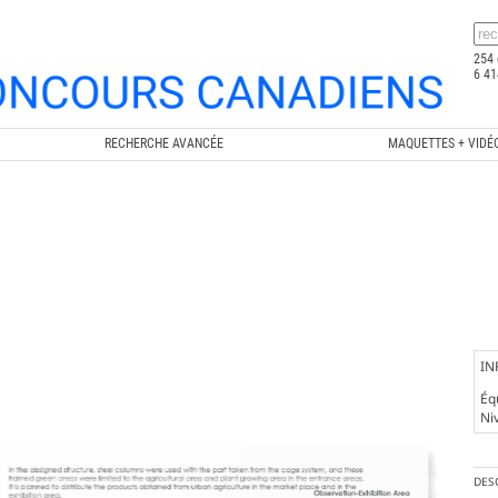
254 
6 41
RECHERCHE AVANCÉE
MAQUETTES + VIDÉ
IN
Éq
Ni
DES