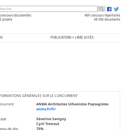
concours documentés
489 concours répertoriés
2 projets
68 506 documents
OS
PUBLICATIONS + LIBRE ACCÈS
FORMATIONS GÉNÉRALES SUR LE CONCURRENT
ncurrent
ANMA Architectes Urbanistes Paysagistes
anma.fr/fr/
uipe
Séverine Savigny
Cyril Tretrout
veau de doc.
75%