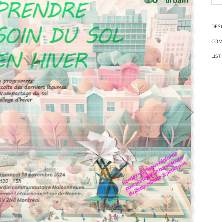
DES
COM
LIS