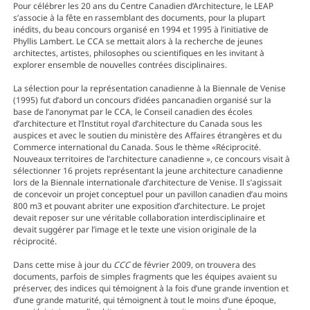
Pour célébrer les 20 ans du Centre Canadien d’Architecture, le LEAP
s’associe à la fête en rassemblant des documents, pour la plupart
inédits, du beau concours organisé en 1994 et 1995 à l’initiative de
Phyllis Lambert. Le CCA se mettait alors à la recherche de jeunes
architectes, artistes, philosophes ou scientifiques en les invitant à
explorer ensemble de nouvelles contrées disciplinaires.
La sélection pour la représentation canadienne à la Biennale de Venise
(1995) fut d’abord un concours d’idées pancanadien organisé sur la
base de l’anonymat par le CCA, le Conseil canadien des écoles
d’architecture et l’Institut royal d’architecture du Canada sous les
auspices et avec le soutien du ministère des Affaires étrangères et du
Commerce international du Canada. Sous le thème «Réciprocité.
Nouveaux territoires de l’architecture canadienne », ce concours visait à
sélectionner 16 projets représentant la jeune architecture canadienne
lors de la Biennale internationale d’architecture de Venise. Il s’agissait
de concevoir un projet conceptuel pour un pavillon canadien d’au moins
800 m3 et pouvant abriter une exposition d’architecture. Le projet
devait reposer sur une véritable collaboration interdisciplinaire et
devait suggérer par l’image et le texte une vision originale de la
réciprocité.
Dans cette mise à jour du
CCC
de février 2009, on trouvera des
documents, parfois de simples fragments que les équipes avaient su
préserver, des indices qui témoignent à la fois d’une grande invention et
d’une grande maturité, qui témoignent à tout le moins d’une époque,