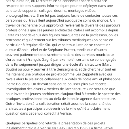
pas si lointaine, ou l’architecture se concevait encore à distance
respectable des supports informatiques pour se déployer dans une
palette de supports : collages, dessins, montages vidéos,
photographies, etc. Il ne fut pas toujours facile de contacter toutes ces
personnes qui travaillent aujourd’hui aux quatre coins du monde. Un
travail de recherche plus approfondi révèlerait la diversité des parcours
professionnels que ces jeunes architectes d’alors ont accomplis depuis.
Certains sont devenus des figures marquantes de la profession, on les
rencontre régulièrement sur les tribunes médiatiques (on pense en
particulier à l’équipe d’In Situ qui venait tout juste de se constituer
autour d’Annie Lebel et de Stéphane Pratte), tandis que d’autres
œuvrent patiemment et discrètement dans des services municipaux
d’urbanisme (François Gagné par exemple), certains se sont engagés
dans l’enseignement jusqu’à diriger une école d’architecture (Marc
Boutin) ou pour y œuvrer à titre d’enseignant, et de chercheur tout en
maintenant une pratique de projet (comme Léa Zeppetelli avec qui
j’avais alors le plaisir de collaborer aux côtés de notre ami et philosophe
Pierre Boudon). On devrait sans doute pousser plus avant cette
investigation des divers « métiers de l’architecture » ne serait-ce que
pour inviter les jeunes architectes d’aujourd’hui à étendre le spectre des
pratiques professionnelles au-delà de la seule agence d’architecture.
Outre l’invitation à la collaboration c’était aussi de la capa- cité des
architectes à participer au devenir de la ville qu’il était clairement
question dans cet envoi collectif à Venise.
Quelques péripéties ont retardé la présentation de ces projets
initialement prévue à Venise en 1995 jusqu’en 1996. La firme Patkau,