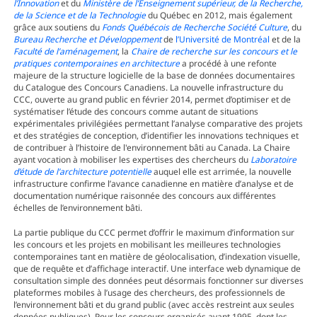
l’Innovation
et du
Ministère de l’Enseignement supérieur, de la Recherche,
de la Science et de la Technologie
du Québec en 2012, mais également
grâce aux soutiens du
Fonds Québécois de Recherche Société Culture
, du
Bureau Recherche et Développement
de
l’Université de Montréal
et de la
Faculté de l’aménagement
, la
Chaire de recherche sur les concours et le
pratiques contemporaines en architecture
a procédé à une refonte
majeure de la structure logicielle de la base de données documentaires
du Catalogue des Concours Canadiens. La nouvelle infrastructure du
CCC, ouverte au grand public en février 2014, permet d’optimiser et de
systématiser l’étude des concours comme autant de situations
expérimentales privilégiées permettant l’analyse comparative des projets
et des stratégies de conception, d’identifier les innovations techniques et
de contribuer à l’histoire de l'environnement bâti au Canada. La Chaire
ayant vocation à mobiliser les expertises des chercheurs du
Laboratoire
d’étude de l’architecture potentielle
auquel elle est arrimée, la nouvelle
infrastructure confirme l’avance canadienne en matière d’analyse et de
documentation numérique raisonnée des concours aux différentes
échelles de l’environnement bâti.
La partie publique du CCC permet d’offrir le maximum d’information sur
les concours et les projets en mobilisant les meilleures technologies
contemporaines tant en matière de géolocalisation, d’indexation visuelle,
que de requête et d’affichage interactif. Une interface web dynamique de
consultation simple des données peut désormais fonctionner sur diverses
plateformes mobiles à l’usage des chercheurs, des professionnels de
l’environnement bâti et du grand public (avec accès restreint aux seules
données publiques). Pour les concours organisés avant 1995, dont les