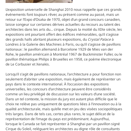
L’exposition universelle de Shanghai 2010 nous rappelle que ces grands
événements font toujours rêver, au présent comme au passé, mais un
retour sur l’Expo d’Osaka de 1970, objet d’un grand concours canadien,
laisse songeur sur certaines dérives actuelles du recours au talent des
architectes dans les arts du... cirque. Depuis la moitié du XIXe siècle, les
expositions ont pourtant offert des édifices mémorables, qu’il s’agisse
des grands halls abritant plusieurs expositions, du
Crystal Palace
à
Londres à la Galerie des Machines à Paris, ou qu’il s’agisse de pavillons
nationaux : le pavillon allemand à Barcelone 1929 de Mies van der
Rohe, le pavillon américain à Montréal 1967 de Buckminster Fuller, ou le
pavillon thématique Philips à Bruxelles en 1958, ce poème électronique
de Le Corbusier et Xenakis.
Lorsqu’il s’agit de pavillons nationaux, l’architecture a pour fonction non
seulement d’abriter une exposition, mais également de représenter un
pays dans le contexte international. À l’occasion des expositions
universelles, les concours d’architecture peuvent être considérés
comme un lieu privilégié de discussion sur les valeurs d’une société.
Dans un tel contexte, la mission du jury est autant plus difficile que le
choix ne relève pas uniquement de questions liées à l’innovation ou à la
qualité architecturale, mais qu’elle met en jeu des visées sociopolitiques
très larges. Dans de tels cas, certes plus rares, le sujet délicat de la
représentation de l’image du pays est prédominant. Aujourd’hui,
lorsque le Canada se fait représenter à Shanghai par un pavillon signé
Cirque du Soleil, reléguant les architectes au digne rôle de consultants