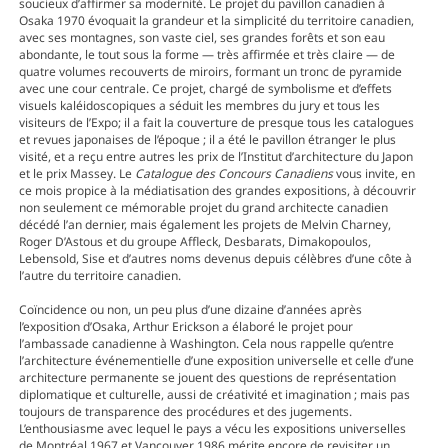
soucieux d’affirmer sa modernité. Le projet du pavillon canadien à
Osaka 1970 évoquait la grandeur et la simplicité du territoire canadien,
avec ses montagnes, son vaste ciel, ses grandes forêts et son eau
abondante, le tout sous la forme — très affirmée et très claire — de
quatre volumes recouverts de miroirs, formant un tronc de pyramide
avec une cour centrale. Ce projet, chargé de symbolisme et d’effets
visuels kaléidoscopiques a séduit les membres du jury et tous les
visiteurs de l’Expo; il a fait la couverture de presque tous les catalogues
et revues japonaises de l’époque ; il a été le pavillon étranger le plus
visité, et a reçu entre autres les prix de l’Institut d’architecture du Japon
et le prix Massey. Le
Catalogue des Concours Canadiens
vous invite, en
ce mois propice à la médiatisation des grandes expositions, à découvrir
non seulement ce mémorable projet du grand architecte canadien
décédé l’an dernier, mais également les projets de Melvin Charney,
Roger D’Astous et du groupe Affleck, Desbarats, Dimakopoulos,
Lebensold, Sise et d’autres noms devenus depuis célèbres d’une côte à
l’autre du territoire canadien.
Coïncidence ou non, un peu plus d’une dizaine d’années après
l’exposition d’Osaka, Arthur Erickson a élaboré le projet pour
l’ambassade canadienne à Washington. Cela nous rappelle qu’entre
l’architecture événementielle d’une exposition universelle et celle d’une
architecture permanente se jouent des questions de représentation
diplomatique et culturelle, aussi de créativité et imagination ; mais pas
toujours de transparence des procédures et des jugements.
L’enthousiasme avec lequel le pays a vécu les expositions universelles
de Montréal 1967 et Vancouver 1986 mérite encore de revisiter un