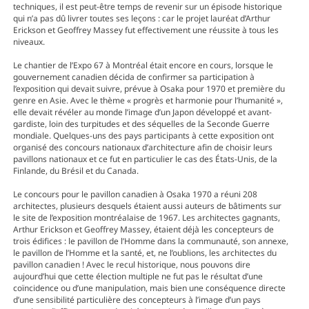
techniques, il est peut-être temps de revenir sur un épisode historique
qui n’a pas dû livrer toutes ses leçons : car le projet lauréat d’Arthur
Erickson et Geoffrey Massey fut effectivement une réussite à tous les
niveaux.
Le chantier de l’Expo 67 à Montréal était encore en cours, lorsque le
gouvernement canadien décida de confirmer sa participation à
l’exposition qui devait suivre, prévue à Osaka pour 1970 et première du
genre en Asie. Avec le thème « progrès et harmonie pour l’humanité »,
elle devait révéler au monde l’image d’un Japon développé et avant-
gardiste, loin des turpitudes et des séquelles de la Seconde Guerre
mondiale. Quelques-uns des pays participants à cette exposition ont
organisé des concours nationaux d’architecture afin de choisir leurs
pavillons nationaux et ce fut en particulier le cas des États-Unis, de la
Finlande, du Brésil et du Canada.
Le concours pour le pavillon canadien à Osaka 1970 a réuni 208
architectes, plusieurs desquels étaient aussi auteurs de bâtiments sur
le site de l’exposition montréalaise de 1967. Les architectes gagnants,
Arthur Erickson et Geoffrey Massey, étaient déjà les concepteurs de
trois édifices : le pavillon de l’Homme dans la communauté, son annexe,
le pavillon de l’Homme et la santé, et, ne l’oublions, les architectes du
pavillon canadien ! Avec le recul historique, nous pouvons dire
aujourd’hui que cette élection multiple ne fut pas le résultat d’une
coïncidence ou d’une manipulation, mais bien une conséquence directe
d’une sensibilité particulière des concepteurs à l’image d’un pays