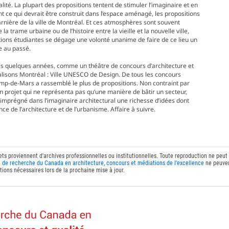
lité. La plupart des propositions tentent de stimuler l’imaginaire et en
ent ce qui devrait être construit dans l’espace aménagé, les propositions
arnière de la ville de Montréal. Et ces atmosphères sont souvent
 trame urbaine ou de l’histoire entre la vieille et la nouvelle ville,
ions étudiantes se dégage une volonté unanime de faire de ce lieu un
ée au passé.
uis quelques années, comme un théâtre de concours d’architecture et
 Réalisons Montréal : Ville UNESCO de Design. De tous les concours
p-de-Mars a rassemblé le plus de propositions. Non contraint par
 projet qui ne représenta pas qu’une manière de bâtir un secteur,
a imprégné dans l’imaginaire architectural une richesse d’idées dont
 de l’architecture et de l’urbanisme. Affaire à suivre.
ets proviennent d'archives professionnelles ou institutionnelles. Toute reproduction ne peut
 de recherche du Canada en architecture, concours et médiations de l'excellence
ne peuven
tions nécessaires lors de la prochaine mise à jour.