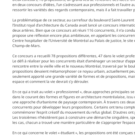
en deux concours d’idées, l’un s’adressant aux professionnels et l’autre 
ressortir les variétés des regards contemporains, mais il a fait travailler
La problématique de ce secteur, au carrefour du boulevard Saint-Laurent et
l’Institut royal d’architecture du Canada avait lancé un concours internat
deux artères. Bien que ce concours ait réuni 116 concurrents, il n’a cond
propose une réflexion encore plus ambitieuse, en appelant les concurrents 
Centre hospitalier de l’Université de Montréal au Palais de justice, le sit
Champ-de-Mars.
Ce concours a recueilli 78 propositions différentes, 47 dans le volet profe
Le défi à réaliser pour les concurrents était d’aménager un secteur d’app
rencontre entre la vieille ville et le nouveau Montréal, traversé par le boule
propositions devaient métamorphoser ce noyau urbain, actuellement peu ex
seulement apporté une grande variété de formes et de propositions, mais
espace et comment la vie devrait s’y dérouler.
En ce qui a trait au volet « professionnel », deux approches principales s
dans le courant des formes et figures en architecture montréalaise, issu
une approche d’urbanisme de paysage contemporain. À travers ces deux d
concurrents pour développer leurs propositions. Certains ont tenu compte
commémorer l’esprit créatif du mouvement du refus global. D’autres ont pl
Les troisièmes n’hésitèrent pas à construire une démarche singulière, sp
les cas, chacun a trouvé une manière particulière de s’approprier l’espace 
En ce qui concerne le volet « étudiant », les propositions ont été conçues 