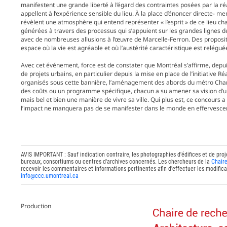
manifestent une grande liberté à l’égard des contraintes posées par la réa
appellent à l’expérience sensible du lieu. À la place d’énoncer directe- m
révèlent une atmosphère qui entend représenter « l’esprit » de ce lieu ch
générées à travers des processus qui s’appuient sur les grandes lignes de la
avec de nombreuses allusions à l’œuvre de Marcelle-Ferron. Des proposit
espace où la vie est agréable et où l’austérité caractéristique est relégu
Avec cet événement, force est de constater que Montréal s’affirme, dep
de projets urbains, en particulier depuis la mise en place de l’initiative
organisés sous cette bannière, l’aménagement des abords du métro Cham
des coûts ou un programme spécifique, chacun a su amener sa vision d’un
mais bel et bien une manière de vivre sa ville. Qui plus est, ce concours 
l’impact ne manquera pas de se manifester dans le monde en effervescence
AVIS IMPORTANT : Sauf indication contraire, les photographies d'édifices et de proj
bureaux, consortiums ou centres d'archives concernés. Les chercheurs de la
Chaire
recevoir les commentaires et informations pertinentes afin d'effectuer les modifica
info@ccc.umontreal.ca
Production