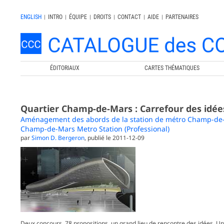
ENGLISH
|
INTRO
|
ÉQUIPE
|
DROITS
|
CONTACT
|
AIDE
|
PARTENAIRES
ÉDITORIAUX
CARTES THÉMATIQUES
Quartier Champ-de-Mars : Carrefour des idée
Aménagement des abords de la station de métro Champ-de-M
Champ-de-Mars Metro Station (Professional)
par
Simon D. Bergeron
, publié le 2011-12-09
Deux concours, 78 propositions, un grand lieu de rencontre des idées.