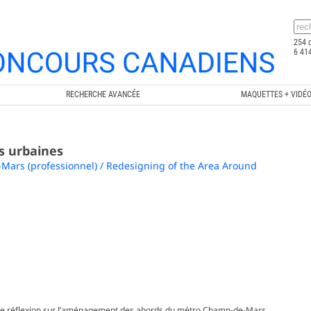
254 
6 414
RECHERCHE AVANCÉE
MAQUETTES + VIDÉ
s urbaines
ars (professionnel) / Redesigning of the Area Around
 Une réflexion sur l’aménagement des abords du métro Champ-de-Mars