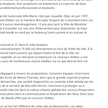
aux étudiants. Non seulement cet événement a-t-il permis de faire
 parallèlement professionnels et étudiants.
 de l’autoroute Ville-Marie, n’est pas nouvelle. Déjà, en juin 1997,
ional d’idées sur la manière d’occuper l’espace de croisement entre ces
uit à aucun réaménagement. 12 ans plus tard, la Ville de Montréal
à travailler sur une aire d’intervention plus importante, du futur
e était bordé au nord par le faubourg Saint-Laurent et au sud par le
ssionnel et 31 dans le volet étudiant.
roximativement 75 000 m2 directement en face de l’hôtel de ville. À la
vard Saint-Laurent, qui sépare l’ouest et l’est de la ville, les
ploité, en un réel pivot architectural. Le concours d’idées a non
 aussi de nombreuses visions inédites sur ce que devrait être cet
e dégagent à travers les propositions. Certaines équipes s’inscrivent
 des écrits de Melvin Charney, alors que la grande majorité propose
émarches, une variété d’approches au contexte a été utilisée par les
 de la verrière de Marcelle-Ferron, cherchant à prolonger ou à
utôt cherché dans la culture urbaine globale leur source d’inspiration.
ectaculaire dans la communication et l’expérience des lieux. Dans tous
de liberté offert par le concours d’idées.
sur un ton fort différent de celles des professionnels. Les idées