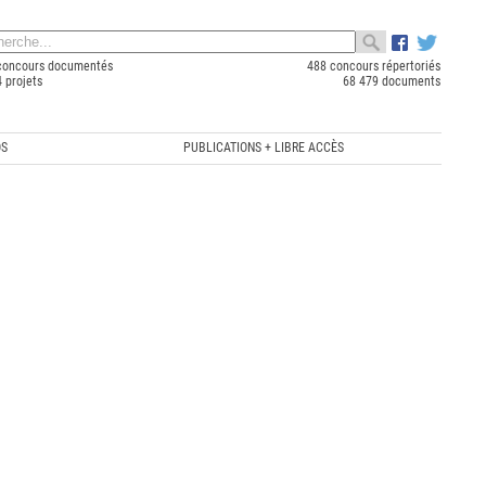
concours documentés
488 concours répertoriés
 projets
68 479 documents
OS
PUBLICATIONS + LIBRE ACCÈS