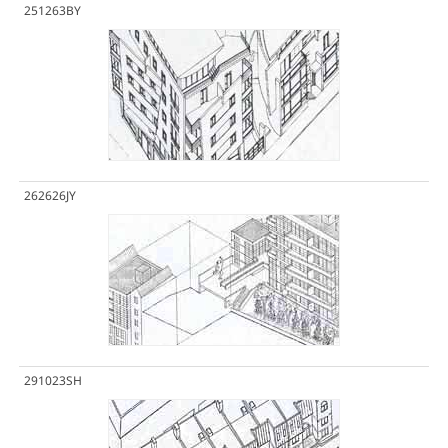
251263BY
262626JY
291023SH