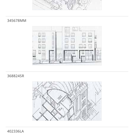
345678MM
368824SR
402336LA