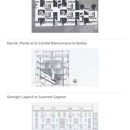
Marné, Plante et la Société Biancamano et Bolduc
Georges Lagacé et Suzanne Gagnon