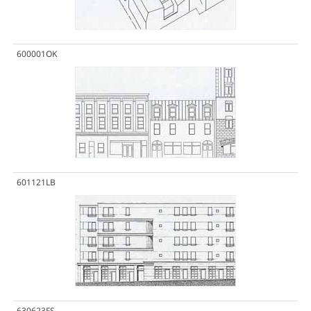
600001OK
601121LB
630623FS