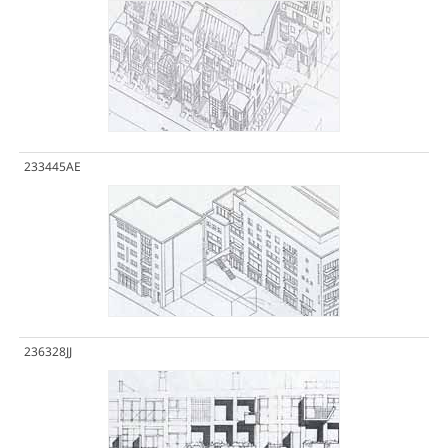
233445AE
236328JJ