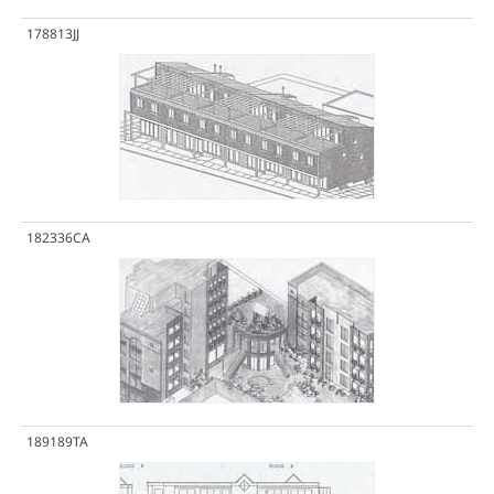
178813JJ
182336CA
189189TA