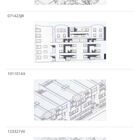
071423JR
101101AX
123321VV