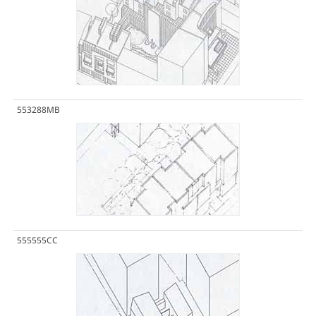
553288MB
555555CC