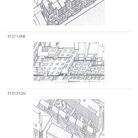
312112AB
313131GG