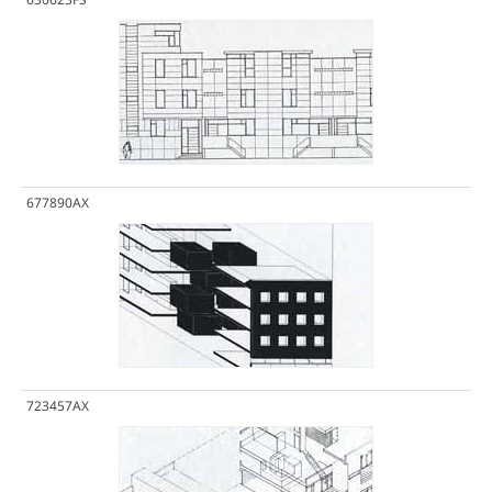
677890AX
723457AX