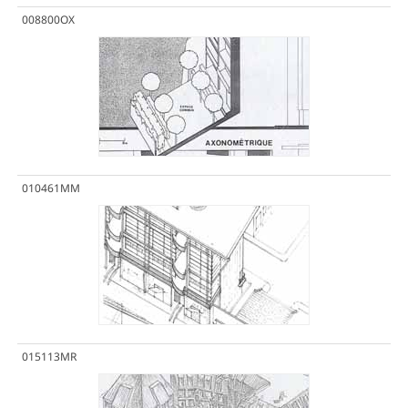
008800OX
010461MM
015113MR