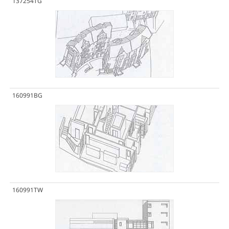
137254TG
160991BG
160991TW