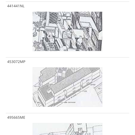
441441NL
453072MP
495665ME