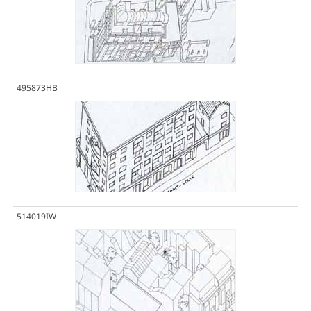
495873HB
514019IW