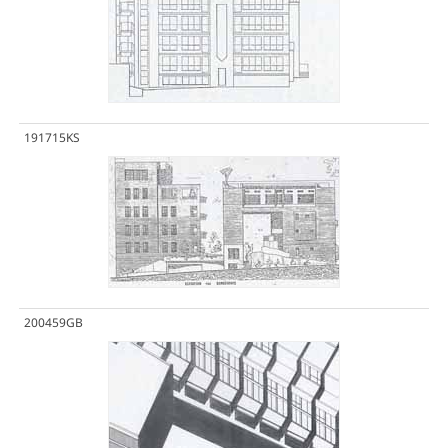
191715KS
200459GB