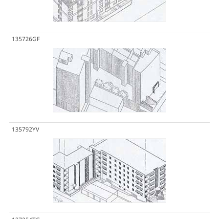
135726GF
135792YV