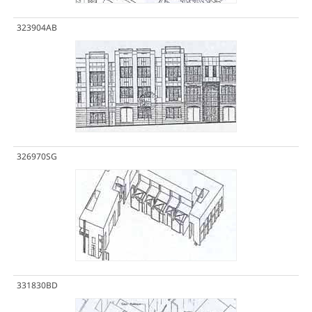
323904AB
326970SG
331830BD