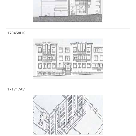
170458HG
171717AV