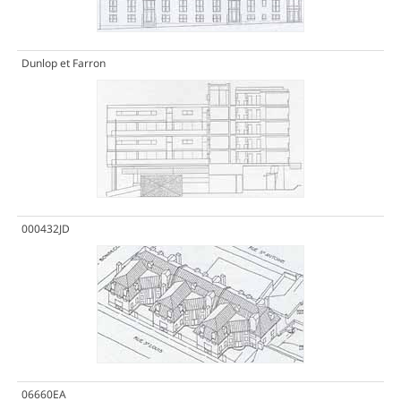
Dunlop et Farron
000432JD
06660EA