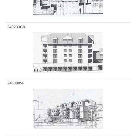
240233GR
240888SP