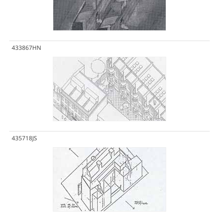
433867HN
435718JS