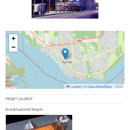
+
−
Leaflet
|
©
OpenStreetMap
-
CCC
PROJET LAURÉAT
Brault/Lapointe Magne