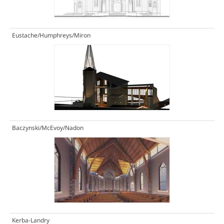
Eustache/Humphreys/Miron
Baczynski/McEvoy/Nadon
Kerba-Landry