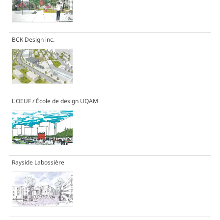
BCK Design inc.
L'OEUF / École de design UQAM
Rayside Labossière