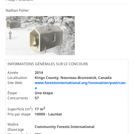
Nathan Fisher
INFORMATIONS GÉNÉRALES SUR LE CONCOURS
Année
2014
Localisation
Kings County, Nouveau-Brunswick, Canada
Site Web
www.forestsinternational.org/innovation/post/can-
a
Étape
Une étape
Concurrents
57
2
2
Superficie (m
)
17 m
Prix par étape
1000$ - Lauréat
Maître
Community Forests International
d'ouvrage