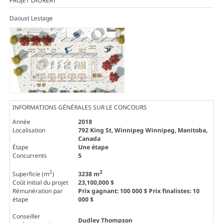
PROJET LAURÉAT
Daoust Lestage
INFORMATIONS GÉNÉRALES SUR LE CONCOURS
Année
2018
Localisation
792 King St, Winnipeg Winnipeg, Manitoba,
Canada
Étape
Une étape
Concurrents
5
2
2
Superficie (m
)
3238 m
Coût initial du projet
23,100,000 $
Rémunération par
Prix gagnant: 100 000 $ Prix finalistes: 10
étape
000 $
Conseiller
Dudley Thompson