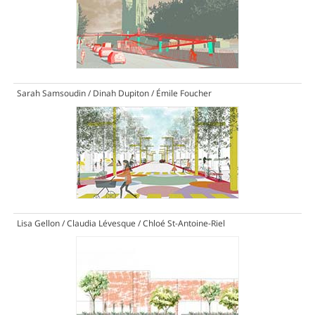
Sarah Samsoudin / Dinah Dupiton / Émile Foucher
Lisa Gellon / Claudia Lévesque / Chloé St-Antoine-Riel