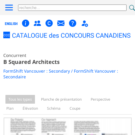
ENGLISH
Concurrent
B Squared Architects
FormShift Vancouver : Secondary / FormShift Vancouver :
Secondaire
Tous les types
Planche de présentation
Perspective
Plan
Élévation
Schéma
Coupe