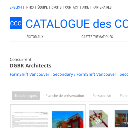
ENGLISH
|
INTRO
|
ÉQUIPE
|
DROITS
|
CONTACT
|
AIDE
|
PARTENAIRES
ÉDITORIAUX
CARTES THÉMATIQUES
Concurrent
DGBK Architects
FormShift Vancouver : Secondary / FormShift Vancouver : Sec
Tous les types
Planche de présentation
Perspective
Plan