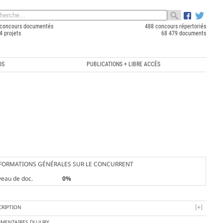
concours documentés
488 concours répertoriés
4 projets
68 479 documents
OS
PUBLICATIONS + LIBRE ACCÈS
FORMATIONS GÉNÉRALES SUR LE CONCURRENT
veau de doc.
0%
CRIPTION
MENTAIRES DU JURY