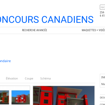
254 
6 41
RECHERCHE AVANCÉE
MAQUETTES + VIDÉ
ondaire
IN
Élévation
Coupe
Schéma
Ni
DES
COM