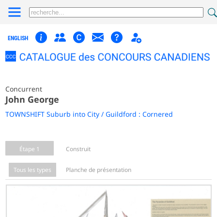
ENGLISH
Concurrent
John George
TOWNSHIFT Suburb into City / Guildford : Cornered
Étape 1
Construit
Tous les types
Planche de présentation