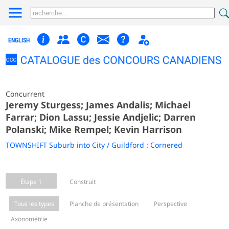
ENGLISH
Concurrent
Jeremy Sturgess; James Andalis; Michael
Farrar; Dion Lassu; Jessie Andjelic; Darren
Polanski; Mike Rempel; Kevin Harrison
TOWNSHIFT Suburb into City / Guildford : Cornered
Étape 1
Construit
Tous les types
Planche de présentation
Perspective
Axonométrie