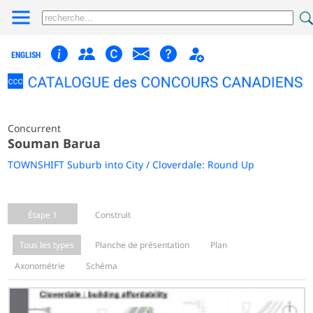
ENGLISH
Concurrent
Souman Barua
TOWNSHIFT Suburb into City / Cloverdale: Round Up
Étape 1
Construit
Tous les types
Planche de présentation
Plan
Axonométrie
Schéma