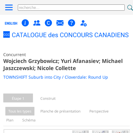
ENGLISH
Concurrent
Wojciech Grzybowicz; Yuri Afanasiev; Michael
Jaszczewski; Nicole Collette
TOWNSHIFT Suburb into City / Cloverdale: Round Up
Étape 1
Construit
Tous les types
Planche de présentation
Perspective
Plan
Schéma