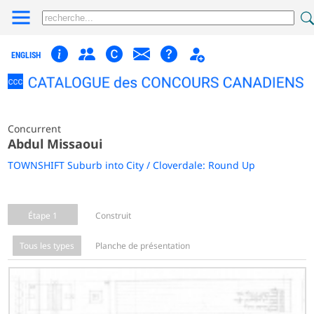
ENGLISH
Concurrent
Abdul Missaoui
TOWNSHIFT Suburb into City / Cloverdale: Round Up
Étape 1
Construit
Tous les types
Planche de présentation