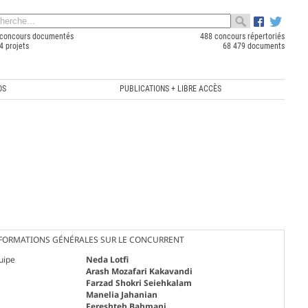
concours documentés
488 concours répertoriés
4 projets
68 479 documents
OS
PUBLICATIONS + LIBRE ACCÈS
FORMATIONS GÉNÉRALES SUR LE CONCURRENT
uipe
Neda Lotfi
Arash Mozafari Kakavandi
Farzad Shokri Seiehkalam
Manelia Jahanian
Fereshteh Bahmani