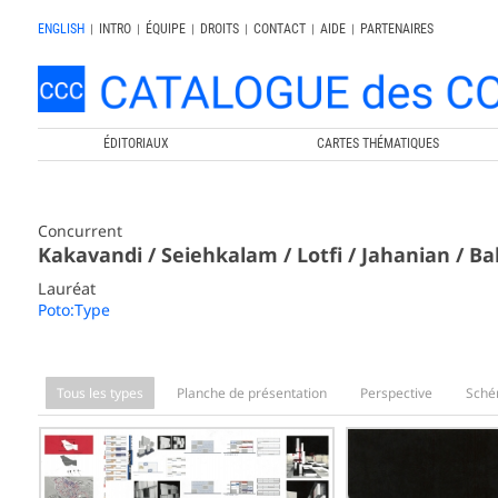
ENGLISH
|
INTRO
|
ÉQUIPE
|
DROITS
|
CONTACT
|
AIDE
|
PARTENAIRES
ÉDITORIAUX
CARTES THÉMATIQUES
Concurrent
Kakavandi / Seiehkalam / Lotfi / Jahanian / 
Lauréat
Poto:Type
Tous les types
Planche de présentation
Perspective
Sch