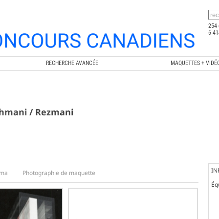
254 
6 41
RECHERCHE AVANCÉE
MAQUETTES + VIDÉ
Bahmani / Rezmani
IN
éma
Photographie de maquette
Éq