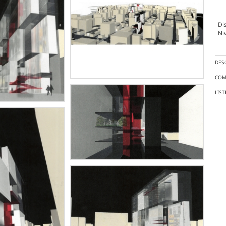
Dis
Ni
DES
COM
LIS