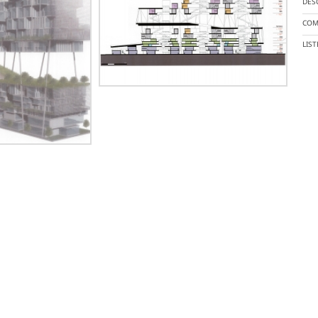
DES
COM
LIS