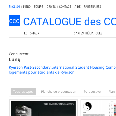
ENGLISH
|
INTRO
|
ÉQUIPE
|
DROITS
|
CONTACT
|
AIDE
|
PARTENAIRES
ÉDITORIAUX
CARTES THÉMATIQUES
Concurrent
Lung
Ryerson Post-Secondary International Student Housing Compet
logements pour étudiants de Ryerson
Tous les types
Planche de présentation
Perspective
Plan