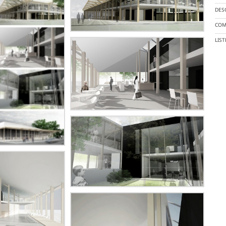
DES
COM
LIS