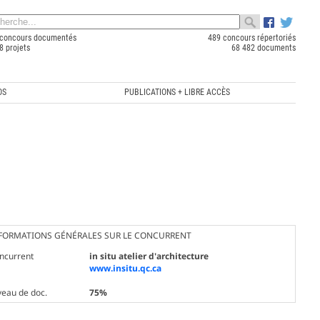
concours documentés
489 concours répertoriés
8 projets
68 482 documents
OS
PUBLICATIONS + LIBRE ACCÈS
FORMATIONS GÉNÉRALES SUR LE CONCURRENT
ncurrent
in situ atelier d'architecture
www.insitu.qc.ca
veau de doc.
75%