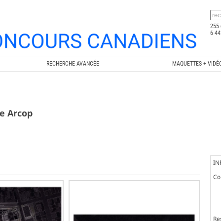
255 
6 44
RECHERCHE AVANCÉE
MAQUETTES + VIDÉ
pe Arcop
IN
Co
Re