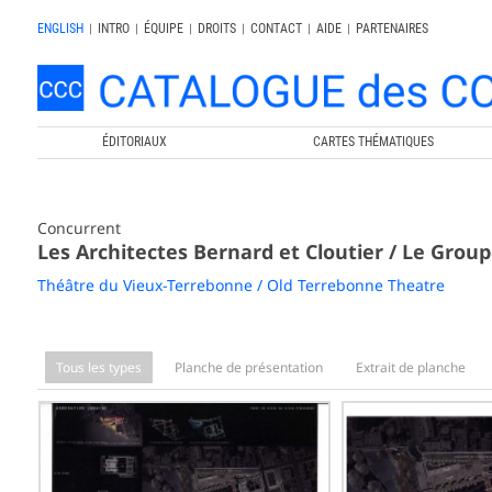
ENGLISH
|
INTRO
|
ÉQUIPE
|
DROITS
|
CONTACT
|
AIDE
|
PARTENAIRES
ÉDITORIAUX
CARTES THÉMATIQUES
Concurrent
Les Architectes Bernard et Cloutier / Le Grou
Théâtre du Vieux-Terrebonne / Old Terrebonne Theatre
Tous les types
Planche de présentation
Extrait de planche