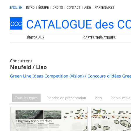
ENGLISH
|
INTRO
|
ÉQUIPE
|
DROITS
|
CONTACT
|
AIDE
|
PARTENAIRES
ÉDITORIAUX
CARTES THÉMATIQUES
Concurrent
Neufeld / Liao
Green Line Ideas Competition (Vision) / Concours d'idées Gree
Tous les types
Planche de présentation
Plan
Plan d'impla