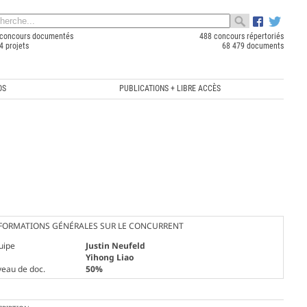
concours documentés
488 concours répertoriés
4 projets
68 479 documents
OS
PUBLICATIONS + LIBRE ACCÈS
FORMATIONS GÉNÉRALES SUR LE CONCURRENT
uipe
Justin Neufeld
Yihong Liao
veau de doc.
50%