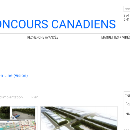
254 
6 41
RECHERCHE AVANCÉE
MAQUETTES + VIDÉ
n Line (Vision)
IN
d'implantation
Plan
Éq
Ni