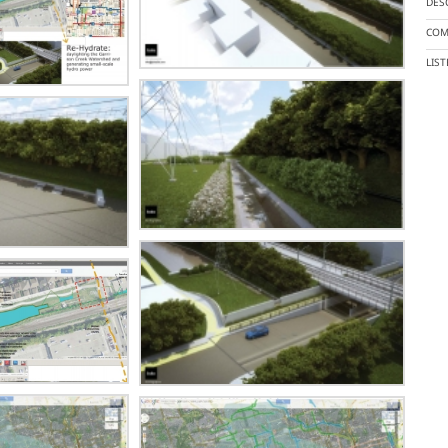
DES
COM
LIS