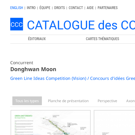
ENGLISH
|
INTRO
|
ÉQUIPE
|
DROITS
|
CONTACT
|
AIDE
|
PARTENAIRES
ÉDITORIAUX
CARTES THÉMATIQUES
Concurrent
Donghwan Moon
Green Line Ideas Competition (Vision) / Concours d'idées Gree
Tous les types
Planche de présentation
Perspective
Axon