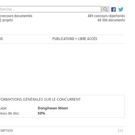
concours documentés
489 concours répertoriés
2 projets
68 506 documents
OS
PUBLICATIONS + LIBRE ACCÈS
FORMATIONS GÉNÉRALES SUR LE CONCURRENT
uipe
Donghwan Moon
veau de doc.
50%
CRIPTION