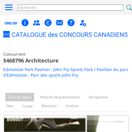
ENGLISH
Concurrent
5468796 Architecture
Edmonton Park Pavilion : John Fry Sports Park / Pavillon du parc
d'Edmonton : Parc des sports John Fry
Tous les types
Planche de présentation
Perspective
Plan
Coupe
Élévation
Schéma