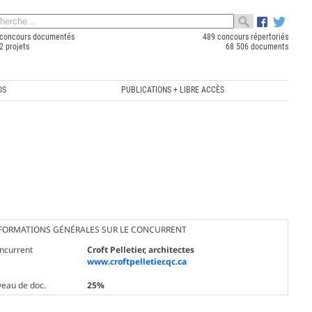
concours documentés
489 concours répertoriés
2 projets
68 506 documents
OS
PUBLICATIONS + LIBRE ACCÈS
FORMATIONS GÉNÉRALES SUR LE CONCURRENT
ncurrent
Croft Pelletier, architectes
www.croftpelletier.qc.ca
veau de doc.
25%