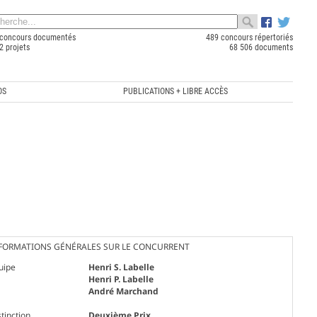
concours documentés
489 concours répertoriés
2 projets
68 506 documents
OS
PUBLICATIONS + LIBRE ACCÈS
FORMATIONS GÉNÉRALES SUR LE CONCURRENT
uipe
Henri S. Labelle
Henri P. Labelle
André Marchand
tinction
Deuxième Prix