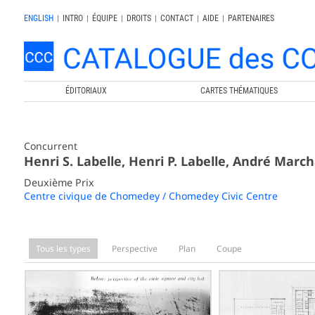
ENGLISH
|
INTRO
|
ÉQUIPE
|
DROITS
|
CONTACT
|
AIDE
|
PARTENAIRES
ÉDITORIAUX
CARTES THÉMATIQUES
Concurrent
Henri S. Labelle, Henri P. Labelle, André Marc
Deuxième Prix
Centre civique de Chomedey / Chomedey Civic Centre
Tous les types
Perspective
Plan
Coupe