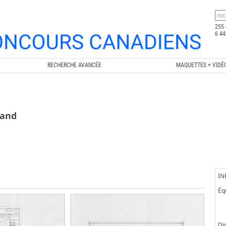
255 
6 44
RECHERCHE AVANCÉE
MAQUETTES + VIDÉ
hand
IN
Éq
Dis