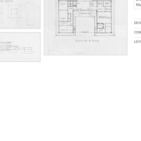
Ni
DES
COM
LIS