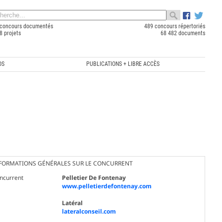
concours documentés
489 concours répertoriés
8 projets
68 482 documents
OS
PUBLICATIONS + LIBRE ACCÈS
FORMATIONS GÉNÉRALES SUR LE CONCURRENT
ncurrent
Pelletier De Fontenay
www.pelletierdefontenay.com
Latéral
lateralconseil.com