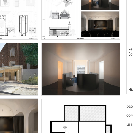
Re
Éq
Ni
DES
COM
LIS