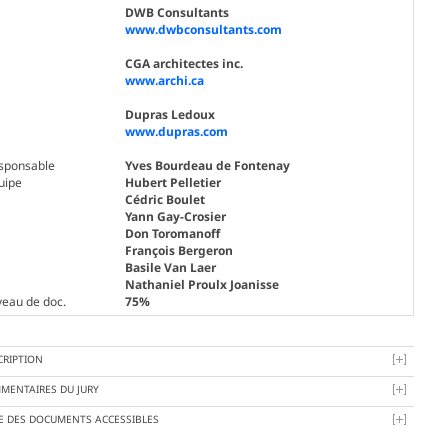
DWB Consultants
www.dwbconsultants.com
CGA architectes inc.
www.archi.ca
Dupras Ledoux
www.dupras.com
sponsable
Yves Bourdeau de Fontenay
uipe
Hubert Pelletier
Cédric Boulet
Yann Gay-Crosier
Don Toromanoff
François Bergeron
Basile Van Laer
Nathaniel Proulx Joanisse
veau de doc.
75%
CRIPTION
MENTAIRES DU JURY
TE DES DOCUMENTS ACCESSIBLES