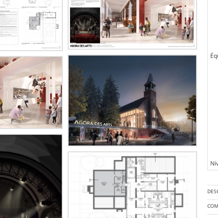
Éq
Ni
DES
COM