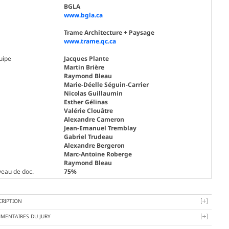
BGLA
www.bgla.ca
Trame Architecture + Paysage
www.trame.qc.ca
uipe
Jacques Plante
Martin Brière
Raymond Bleau
Marie-Déelle Séguin-Carrier
Nicolas Guillaumin
Esther Gélinas
Valérie Clouâtre
Alexandre Cameron
Jean-Emanuel Tremblay
Gabriel Trudeau
Alexandre Bergeron
Marc-Antoine Roberge
Raymond Bleau
veau de doc.
75%
CRIPTION
MENTAIRES DU JURY