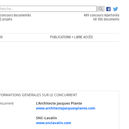
concours documentés
489 concours répertoriés
2 projets
68 506 documents
OS
PUBLICATIONS + LIBRE ACCÈS
FORMATIONS GÉNÉRALES SUR LE CONCURRENT
ncurrent
L'Architecte Jacques Plante
www.architectejacquesplante.com
SNC-Lavalin
www.snclavalin.com