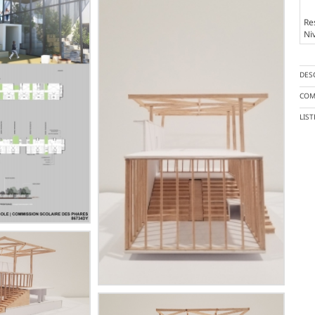
Re
Ni
DES
COM
LIS