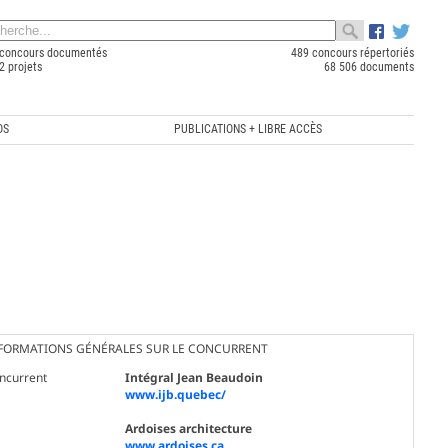
concours documentés
489 concours répertoriés
2 projets
68 506 documents
OS
PUBLICATIONS + LIBRE ACCÈS
FORMATIONS GÉNÉRALES SUR LE CONCURRENT
ncurrent
Intégral Jean Beaudoin
www.ijb.quebec/
Ardoises architecture
www.ardoises.ca