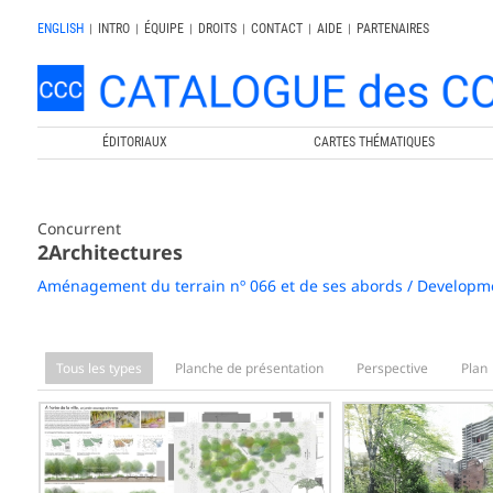
ENGLISH
|
INTRO
|
ÉQUIPE
|
DROITS
|
CONTACT
|
AIDE
|
PARTENAIRES
ÉDITORIAUX
CARTES THÉMATIQUES
Concurrent
2Architectures
Aménagement du terrain nº 066 et de ses abords / Developme
Tous les types
Planche de présentation
Perspective
Plan