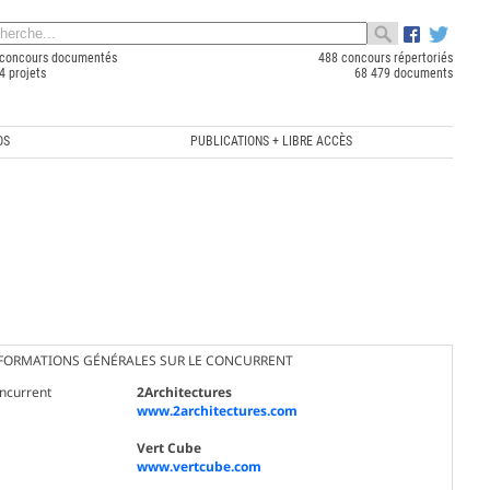
concours documentés
488 concours répertoriés
4 projets
68 479 documents
OS
PUBLICATIONS + LIBRE ACCÈS
FORMATIONS GÉNÉRALES SUR LE CONCURRENT
ncurrent
2Architectures
www.2architectures.com
Vert Cube
www.vertcube.com